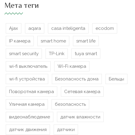
Мета теги
Ajax
aqara
casa inteligenta
ecodom
IP камера
smart home
smart life
smart security
TP-Link
tuya smart
wi-fi выключатель
Wi-Fi камера
wi-fi устройства
Безопасность дома
Бельцы
Поворотная камера
Сетевая камера
Уличная камера
безопасность
видеонаблюдение
датчик влажности
датчик движения
датчики