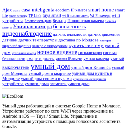
casa inteligenta
smart home
Ajax
ecodom
IP камера
smart
aqara
tuya smart
life
wi-fi
TP-Link
wi-fi выключатель
Wi-Fi камера
smart security
Поворотная камера
устройства
Бельцы
Безопасность дома
Сетевая
Уличная камера
безопасность
камера
видеонаблюдение
датчик влажности
датчик движения
датчики
датчик температуры
доставка по Молдове
камера
купить систему умный
видеонаблюдения
камера с микрофоном
ночное видение
дом
сигнализация
система
купольная камера
умный
смарт гаджеты
умная камера
безопасности
уличная IP-камера
умный дом
выключатель
умный дом Кишинёв
умный
умный дом купить в
дом Молдова
умный дом в квартире
Молдове
умный дом своими руками
управление освещением
устройства умного дома
элементы умного дома
Умный дом работающий в системе Google Home в Молдове.
Устройства работают по сети Wi-Fi через приложение на
Android и iOS — Tuya / Smart Life. Управление и
автоматизация устройств с помощью голосового ассистента
Google.