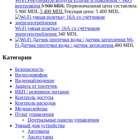
Wi-Fi Рекуператор воздуха EcoPair II поколения - ЭКО
вентиляция
5 900
MDL
Первоначальная цена составляла
5 900 MDL.
5 400
MDL
Текущая цена: 5 400 MDL.
Wi-Fi умная розетка+ 16А со счётчиком
энергопотребления
340
MDL
Wi-
Fi Датчик протечки воды / датчик затопления
480
MDL
Категории
Безопасность
Видеодомофон
Видеонаблюдение
Защита от протечек
ИБП / резервное питание
Контроль доступа
Контроль расходов
Медиаплейеры
Пульт управления
Центральные панели управления
Умный дом устройства
Автоматы
Аксессуары