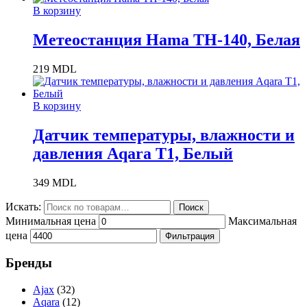
В корзину
Метеостанция Hama TH-140, Белая
219
MDL
В корзину
Датчик температуры, влажности и
давления Aqara T1, Белый
349
MDL
Искать:
Поиск
Минимальная цена
Максимальная
цена
Фильтрация
Бренды
Ajax
(32)
Aqara
(12)