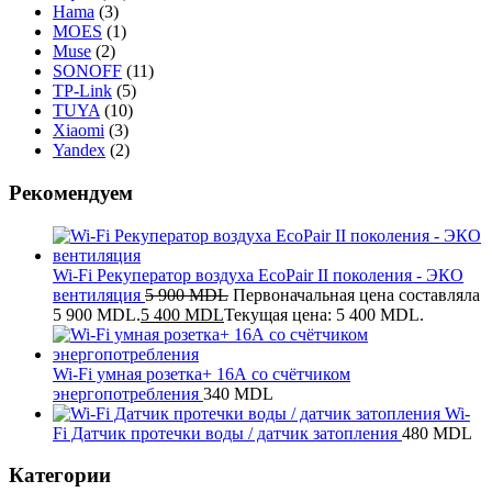
Hama
(3)
MOES
(1)
Muse
(2)
SONOFF
(11)
TP-Link
(5)
TUYA
(10)
Xiaomi
(3)
Yandex
(2)
Рекомендуем
Wi-Fi Рекуператор воздуха EcoPair II поколения - ЭКО
вентиляция
5 900
MDL
Первоначальная цена составляла
5 900 MDL.
5 400
MDL
Текущая цена: 5 400 MDL.
Wi-Fi умная розетка+ 16А со счётчиком
энергопотребления
340
MDL
Wi-
Fi Датчик протечки воды / датчик затопления
480
MDL
Категории