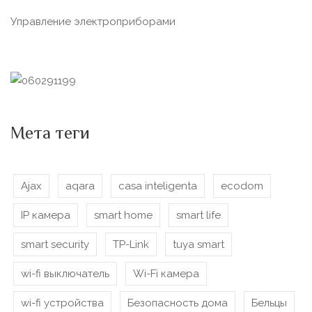
Управление электроприборами
Мета теги
Ajax
aqara
casa inteligenta
ecodom
IP камера
smart home
smart life
smart security
TP-Link
tuya smart
wi-fi выключатель
Wi-Fi камера
wi-fi устройства
Безопасность дома
Бельцы