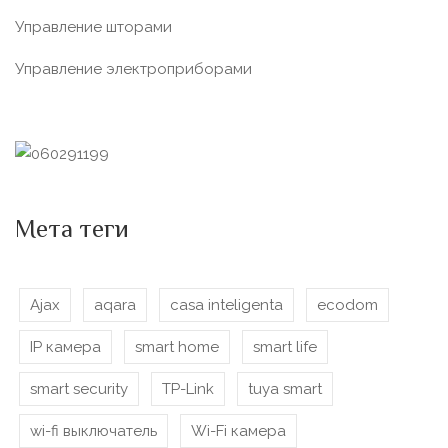
Управление шторами
Управление электроприборами
Мета теги
Ajax
aqara
casa inteligenta
ecodom
IP камера
smart home
smart life
smart security
TP-Link
tuya smart
wi-fi выключатель
Wi-Fi камера