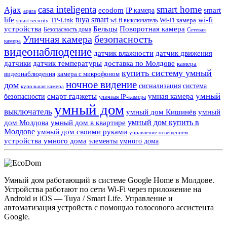
casa inteligenta
smart home
Ajax
ecodom
IP камера
smart
aqara
tuya smart
life
wi-fi
TP-Link
wi-fi выключатель
Wi-Fi камера
smart security
Поворотная камера
устройства
Бельцы
Безопасность дома
Сетевая
Уличная камера
безопасность
камера
видеонаблюдение
датчик влажности
датчик движения
датчики
датчик температуры
доставка по Молдове
камера
купить систему умный
видеонаблюдения
камера с микрофоном
ночное видение
дом
сигнализация
система
купольная камера
умный
смарт гаджеты
умная камера
безопасности
уличная IP-камера
умный дом
выключатель
умный дом Кишинёв
умный
умный дом купить в
дом Молдова
умный дом в квартире
Молдове
умный дом своими руками
управление освещением
устройства умного дома
элементы умного дома
Умный дом работающий в системе Google Home в Молдове.
Устройства работают по сети Wi-Fi через приложение на
Android и iOS — Tuya / Smart Life. Управление и
автоматизация устройств с помощью голосового ассистента
Google.