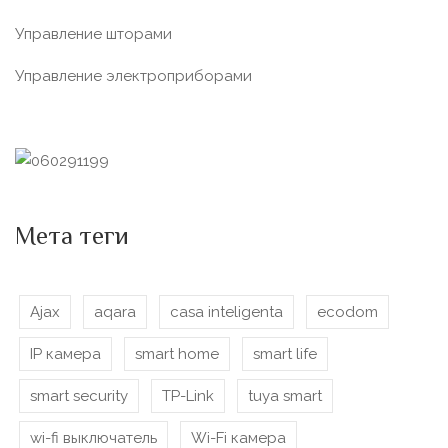
Управление шторами
Управление электроприборами
Мета теги
Ajax
aqara
casa inteligenta
ecodom
IP камера
smart home
smart life
smart security
TP-Link
tuya smart
wi-fi выключатель
Wi-Fi камера