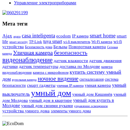
Управление электроприборами
Мета теги
casa inteligenta
smart home
Ajax
ecodom
IP камера
smart
aqara
tuya smart
life
wi-fi
TP-Link
wi-fi выключатель
Wi-Fi камера
smart security
Поворотная камера
устройства
Бельцы
Безопасность дома
Сетевая
Уличная камера
безопасность
камера
видеонаблюдение
датчик влажности
датчик движения
датчики
датчик температуры
доставка по Молдове
камера
купить систему умный
видеонаблюдения
камера с микрофоном
ночное видение
дом
сигнализация
система
купольная камера
умный
смарт гаджеты
умная камера
безопасности
уличная IP-камера
умный дом
выключатель
умный дом Кишинёв
умный
умный дом купить в
дом Молдова
умный дом в квартире
Молдове
умный дом своими руками
управление освещением
устройства умного дома
элементы умного дома