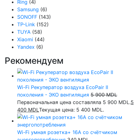
Ring
(4)
Samsung
(6)
SONOFF
(143)
TP-Link
(152)
TUYA
(58)
Xiaomi
(44)
Yandex
(6)
Рекомендуем
Wi-Fi Рекуператор воздуха EcoPair II
поколения - ЭКО вентиляция
5 900
MDL
Первоначальная цена составляла 5 900 MDL.
5
400
MDL
Текущая цена: 5 400 MDL.
Wi-Fi умная розетка+ 16А со счётчиком
энергопотребления
340
MDL