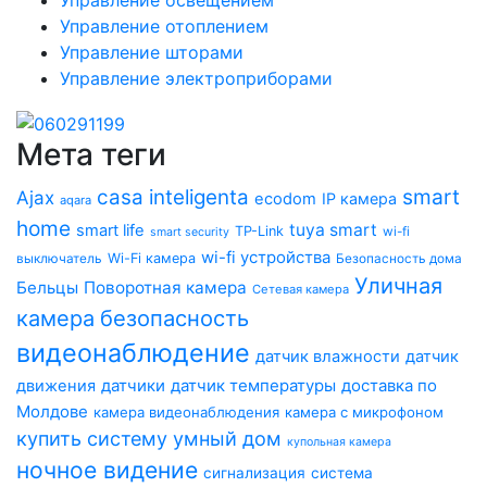
Управление освещением
Управление отоплением
Управление шторами
Управление электроприборами
Мета теги
smart
casa inteligenta
Ajax
ecodom
IP камера
aqara
home
tuya smart
smart life
TP-Link
wi-fi
smart security
wi-fi устройства
Wi-Fi камера
выключатель
Безопасность дома
Уличная
Бельцы
Поворотная камера
Сетевая камера
безопасность
камера
видеонаблюдение
датчик влажности
датчик
датчики
датчик температуры
доставка по
движения
Молдове
камера видеонаблюдения
камера с микрофоном
купить систему умный дом
купольная камера
ночное видение
сигнализация
система