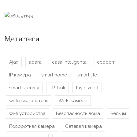
Мета теги
Ajax
aqara
casa inteligenta
ecodom
IP камера
smart home
smart life
smart security
TP-Link
tuya smart
wi-fi выключатель
Wi-Fi камера
wi-fi устройства
Безопасность дома
Бельцы
Поворотная камера
Сетевая камера