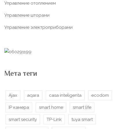
Управление отоплением
Управление шторами
Управление электроприборами
Мета теги
Ajax
aqara
casa inteligenta
ecodom
IP камера
smart home
smart life
smart security
TP-Link
tuya smart