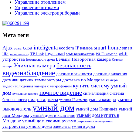
Управление отоплением
Управление шторами
Управление электроприборами
Мета теги
casa inteligenta
smart home
Ajax
ecodom
IP камера
smart
aqara
tuya smart
life
wi-fi
TP-Link
wi-fi выключатель
Wi-Fi камера
smart security
Поворотная камера
устройства
Бельцы
Безопасность дома
Сетевая
Уличная камера
безопасность
камера
видеонаблюдение
датчик влажности
датчик движения
датчики
датчик температуры
доставка по Молдове
камера
купить систему умный
видеонаблюдения
камера с микрофоном
ночное видение
дом
сигнализация
система
купольная камера
умный
смарт гаджеты
умная камера
безопасности
уличная IP-камера
умный дом
выключатель
умный дом Кишинёв
умный
умный дом купить в
дом Молдова
умный дом в квартире
Молдове
умный дом своими руками
управление освещением
устройства умного дома
элементы умного дома